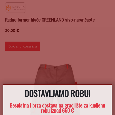
Radne farmer hlače GREENLAND sivo-narančaste
20,00
€
Dodaj u košaricu
DOSTAVLJAMO ROBU!
Besplatna i brza dostava na gradilište za kupljenu
robu iznad 650 €