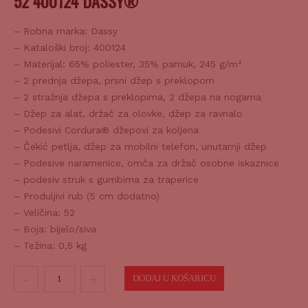
– Robna marka: Dassy
– Kataloški broj: 400124
– Materijal: 65% poliester, 35% pamuk, 245 g/m²
– 2 prednja džepa, prsni džep s preklopom
– 2 stražnja džepa s preklopima, 2 džepa na nogama
– Džep za alat, držač za olovke, džep za ravnalo
– Podesivi Cordura® džepovi za koljena
– Čekić petlja, džep za mobilni telefon, unutarnji džep
– Podesive naramenice, omča za držač osobne iskaznice
– podesiv struk s gumbima za traperice
– Produljivi rub (5 cm dodatno)
– Veličina: 52
– Boja: bijelo/siva
– Težina: 0,5 kg
Radne
DODAJ U KOŠARICU
hlače
farmer
SKU:
2839