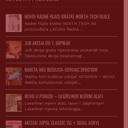
NOVO! RADNE HLAČE KRATKE NORTH TECH BIJELE
Radne hlače kratke NORTH TECH od
proizvođača LACUNA Radna…
JUB AKCIJA DO 1. SRPNJA!
JUB akcija gratis nijansiranja unutarnjih boja
Ekskluzivna akcija besplatnog…
MAKITA AKU BUŠILICA-ODVIJAČ DF001DW
Makita AKU bušilica-odvijač DF001DW – NOVO!
Makita kumulatorski odvijač…
NOVO U PONUDI – LASERLINER MJERNI ALATI
Laserliner mjerni alati, laseri i daljinomjeri
Laserliner mjerna tehnologija…
AKCIJA! JUPOL CLASSIC 15L + SIGILL ACRYL
Uz kupnju JUPOL Classic 15l dobijete gratis Sigill