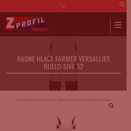
Se
for
SEAR
RADNE HLAČE FARMER VERSALLIES
BIJELO-SIVE 52
(i) fotografije ne moraju nužno odgovarati stvarnom izgledu proizvoda.