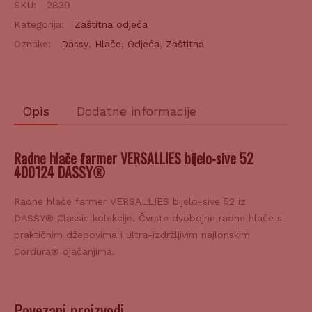
VERSALLIES
Kategorija:
Zaštitna odjeća
bijelo-
Oznake:
Dassy
,
Hlače
,
Odjeća
,
Zaštitna
sive
52
količina
Opis
Dodatne informacije
Radne hlače farmer VERSALLIES bijelo-sive 52
400124 DASSY®
Radne hlače farmer VERSALLIES bijelo-sive 52 iz
DASSY® Classic kolekcije. Čvrste dvobojne radne hlače s
praktičnim džepovima i ultra-izdržljivim najlonskim
Cordura® ojačanjima.
Povezani proizvodi