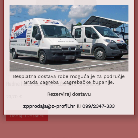
Besplatna dostava robe moguća je za područje
Radne hlače CLASSIC PLUS sivo-crvene XL
Grada Zagreba i Zagrebačke županije.
23,70
€
Rezerviraj dostavu
zpprodaja@z-profil.hr
ili
099/2347-333
Dodaj u košaricu