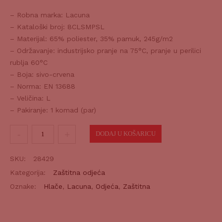
– Robna marka: Lacuna
– Kataloški broj: 8CLSMPSL
– Materijal: 65% poliester, 35% pamuk, 245g/m2
– Održavanje: industrijsko pranje na 75°C, pranje u perilici
rublja 60°C
– Boja: sivo-crvena
– Norma: EN 13688
– Veličina: L
– Pakiranje: 1 komad (par)
Radne
DODAJ U KOŠARICU
hlače
CLASSIC
SKU:
28429
PLUS
Kategorija:
Zaštitna odjeća
sivo-
Oznake:
Hlače
,
Lacuna
,
Odjeća
,
Zaštitna
crvene
L
količina