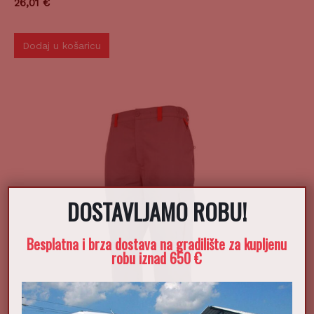
26,01
€
Dodaj u košaricu
DOSTAVLJAMO ROBU!
Besplatna i brza dostava na gradilište za kupljenu
robu iznad 650 €