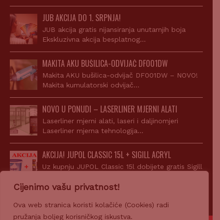
JUB AKCIJA DO 1. SRPNJA!
JUB akcija gratis nijansiranja unutarnjih boja
Ekskluzivna akcija besplatnog…
MAKITA AKU BUŠILICA-ODVIJAČ DF001DW
Makita AKU bušilica-odvijač DF001DW – NOVO!
Makita kumulatorski odvijač…
NOVO U PONUDI – LASERLINER MJERNI ALATI
Laserliner mjerni alati, laseri i daljinomjeri
Laserliner mjerna tehnologija…
AKCIJA! JUPOL CLASSIC 15L + SIGILL ACRYL
Uz kupnju JUPOL Classic 15l dobijete gratis Sigill
Acryl…
Cijenimo vašu privatnost!
Ova web stranica koristi kolačiće (Cookies) radi
pružanja boljeg korisničkog iskustva.