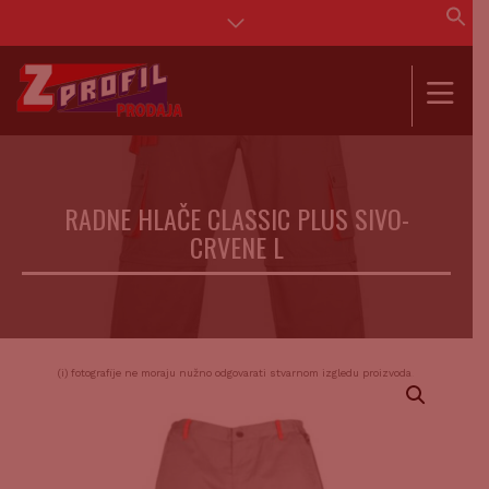
Se
for
SEAR
RADNE HLAČE CLASSIC PLUS SIVO-
CRVENE L
(i) fotografije ne moraju nužno odgovarati stvarnom izgledu proizvoda.