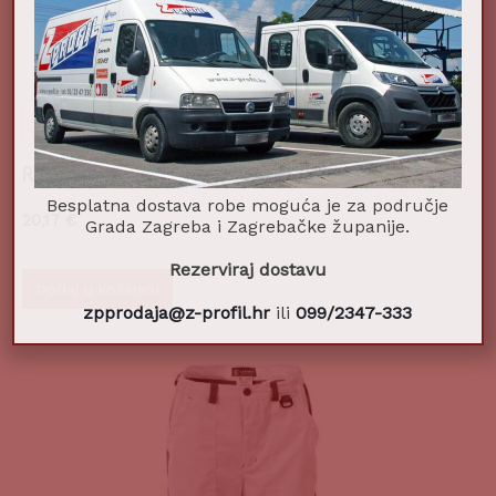
Radne hlače 2u1 CLASSIC SMART sive XXL
Besplatna dostava robe moguća je za područje
20,17
€
Grada Zagreba i Zagrebačke županije.
Rezerviraj dostavu
Dodaj u košaricu
zpprodaja@z-profil.hr
ili
099/2347-333