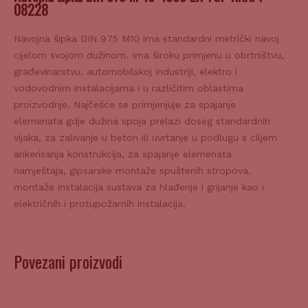
08228
Navojna šipka DIN 975 M10 ima standardni metrički navoj
cijelom svojom dužinom. Ima široku primjenu u obrtništvu,
građevinarstvu, automobilskoj industriji, elektro i
vodovodnim instalacijama i u različitim oblastima
proizvodnje. Najčešće se primjenjuje za spajanje
elemenata gdje dužina spoja prelazi doseg standardnih
vijaka, za zalivanje u beton ili uvrtanje u podlugu s ciljem
ankerisanja konstrukcija, za spajanje elemenata
namještaja, gipsarske montaže spuštenih stropova,
montaže instalacija sustava za hlađenje i grijanje kao i
električnih i protupožarnih instalacija.
Povezani proizvodi