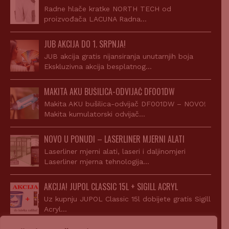
Radne hlače kratke NORTH TECH od
proizvođača LACUNA Radna…
JUB AKCIJA DO 1. SRPNJA!
JUB akcija gratis nijansiranja unutarnjih boja
Ekskluzivna akcija besplatnog…
MAKITA AKU BUŠILICA-ODVIJAČ DF001DW
Makita AKU bušilica-odvijač DF001DW – NOVO!
Makita kumulatorski odvijač…
NOVO U PONUDI – LASERLINER MJERNI ALATI
Laserliner mjerni alati, laseri i daljinomjeri
Laserliner mjerna tehnologija…
AKCIJA! JUPOL CLASSIC 15L + SIGILL ACRYL
Uz kupnju JUPOL Classic 15l dobijete gratis Sigill
Acryl…