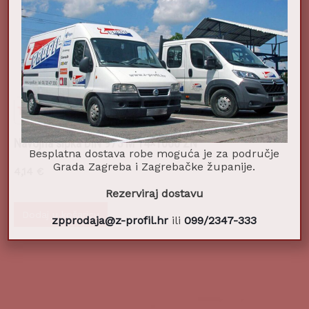
Navojna šipka DIN 975 M 14×1000 ZN
Besplatna dostava robe moguća je za područje
Grada Zagreba i Zagrebačke županije.
4,14
€
Rezerviraj dostavu
Dodaj u košaricu
zpprodaja@z-profil.hr
ili
099/2347-333