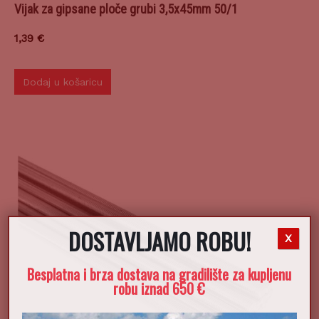
Vijak za gipsane ploče grubi 3,5x45mm 50/1
1,39
€
Dodaj u košaricu
DOSTAVLJAMO ROBU!
X
Besplatna i brza dostava na gradilište za kupljenu
robu iznad 650 €