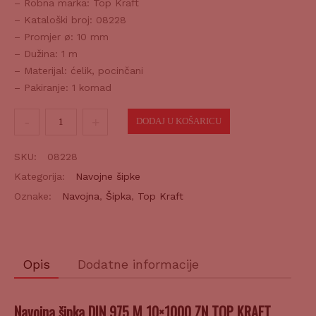
– Robna marka: Top Kraft
– Kataloški broj: 08228
– Promjer ø: 10 mm
– Dužina: 1 m
– Materijal: ćelik, pocinčani
– Pakiranje: 1 komad
Navojna
DODAJ U KOŠARICU
šipka
DIN
SKU:
08228
975
Kategorija:
Navojne šipke
M
Oznake:
Navojna
,
Šipka
,
Top Kraft
10x1000
ZN
količina
Opis
Dodatne informacije
Navojna šipka DIN 975 M 10×1000 ZN TOP KRAFT