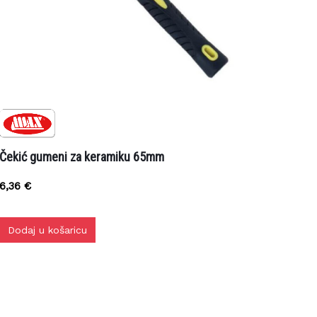
ekić gumeni za keramiku 65mm
6,36
€
Dodaj u košaricu