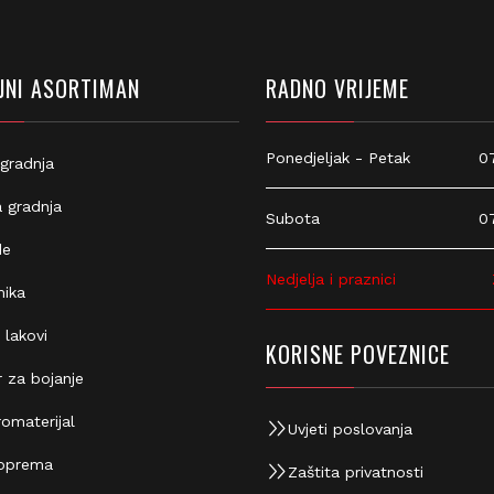
NI ASORTIMAN
RADNO VRIJEME
Ponedjeljak - Petak
07:
gradnja
 gradnja
Subota
07:
e
Nedjelja i praznici
Z
ika
 lakovi
KORISNE POVEZNICE
 za bojanje
omaterijal
Uvjeti poslovanja
oprema
Zaštita privatnosti