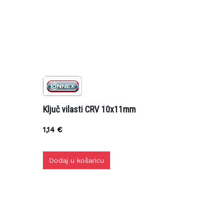
Ključ vilasti CRV 10x11mm
1,14
€
Dodaj u košaricu