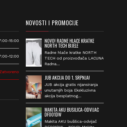
NOVOSTI I PROMOCIJE
NOVO! RADNE HLAČE KRATKE
00-15:00
NORTH TECH BIJELE
Radne hlače kratke NORTH
00-12:00
TECH od proizvođača
LACUNA Radna…
atvoreno
JUB AKCIJA DO 1. SRPNJA!
JUB akcija gratis nijansiranja
unutarnjih boja Ekskluzivna
akcija besplatnog…
MAKITA AKU BUŠILICA-ODVIJAČ
DF001DW
Makita AKU bušilica-odvijač