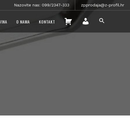
Nazovite nas: 099/2347-333
zpprodaja@z-profil.hr
SEARCH
K
VINA
O NAMA
KONTAKT
FOR:
O
SEARCH BUTTON
M
Š
O
A
J
R
R
I
A
C
Č
A
U
N