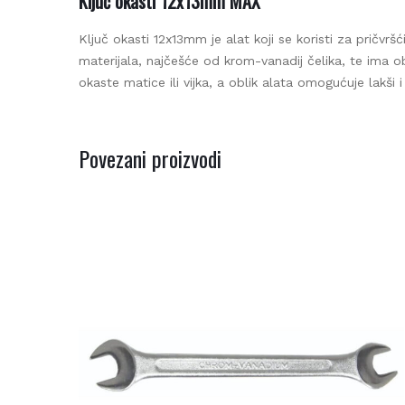
Be
Ključ okasti 12x13mm MAX
Ključ okasti 12x13mm je alat koji se koristi za pričvršći
materijala, najčešće od krom-vanadij čelika, te ima obl
okaste matice ili vijka, a oblik alata omogućuje lakši i 
Povezani proizvodi
Be