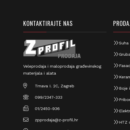
KONTAKTIRAJTE NAS
PRODAJ
Suha 
Gruba
Fasad
Veleprodaja i maloprodaja građevinskog
materijala i alata
Keram
Trnava I. 2C, Zagreb
Boje i
099/2347-333
Pribor
01/2450-936
Elektr
zpprodaja@z-profil.hr
HTZ 