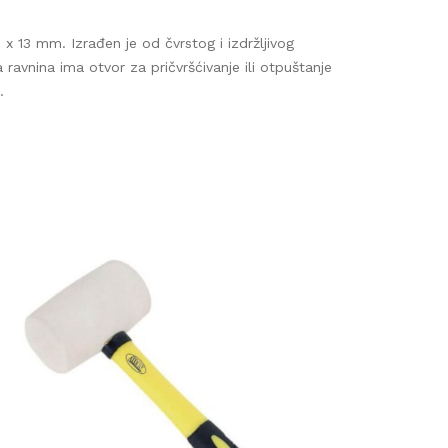
650
 x 13 mm. Izrađen je od čvrstog i izdržljivog
avnina ima otvor za pričvršćivanje ili otpuštanje
a i