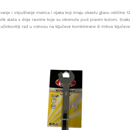
splatna i brza dostava na gradilište za kupljenu robu iznad 
€
vanje i otpuštanje matica i vijaka koji imaju okastu glavu veličine 12
ik alata s dvije ravnine koje su okrenute pod pravim kutom. Svaka r
učinkovitiji rad u odnosu na ključeve kombinirane ili imbus ključeve.
splatna dostava robe moguća je za područje Grada Zagreb
Zagrebačke županije.
Rezerviraj dostavu
zpprodaja@z-profil.hr
ili
099/2347-333