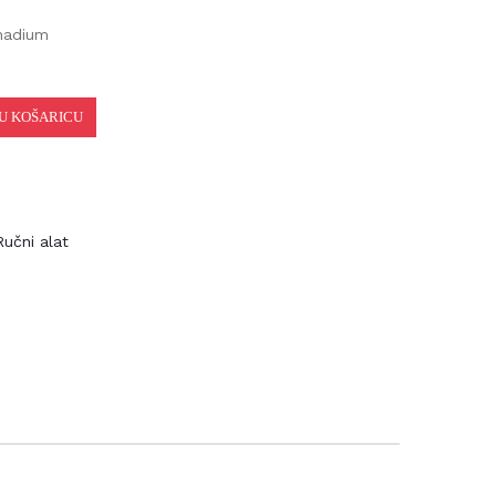
nadium
 KOŠARICU
učni alat