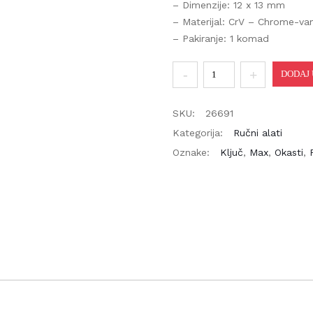
– Dimenzije: 12 x 13 mm
– Materijal: CrV – Chrome-va
– Pakiranje: 1 komad
Ključ
DODAJ U
okasti
12x13mm
SKU:
26691
količina
Kategorija:
Ručni alati
Oznake:
Ključ
,
Max
,
Okasti
,
R
DOSTAVLJAMO ROBU!