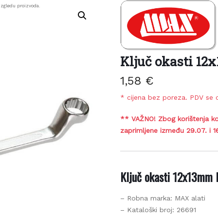
zgledu proizvoda.
Ključ okasti 12
1,58
€
* cijena bez poreza. PDV se o
** VAŽNO! Zbog korištenja ko
zaprimljene između 29.07. i 1
Ključ okasti 12x13mm 
– Robna marka: MAX alati
– Kataloški broj: 26691