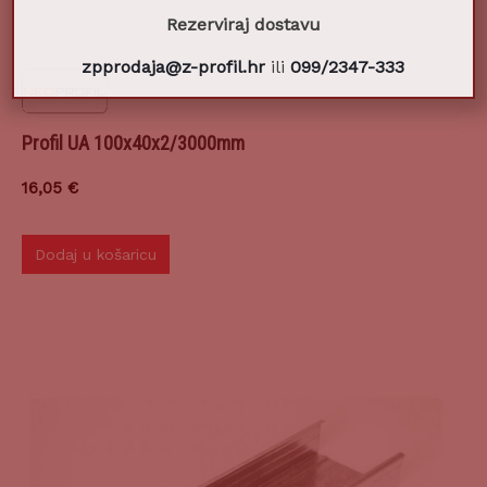
Rezerviraj dostavu
zpprodaja@z-profil.hr
ili
099/2347-333
Profil UA 100x40x2/3000mm
16,05
€
Dodaj u košaricu