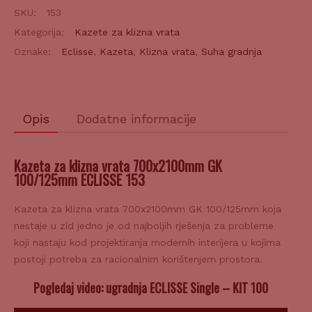
klizna
SKU:
153
vrata
Kategorija:
Kazete za klizna vrata
700x2100mm
Oznake:
Eclisse
,
Kazeta
,
Klizna vrata
,
Suha gradnja
GK
100/125mm
količina
Opis
Dodatne informacije
Kazeta za klizna vrata 700x2100mm GK
100/125mm ECLISSE 153
Kazeta za klizna vrata 700x2100mm GK 100/125mm koja
nestaje u zid jedno je od najboljih rješenja za probleme
koji nastaju kod projektiranja modernih interijera u kojima
postoji potreba za racionalnim korištenjem prostora.
Pogledaj video: ugradnja ECLISSE Single – KIT 100