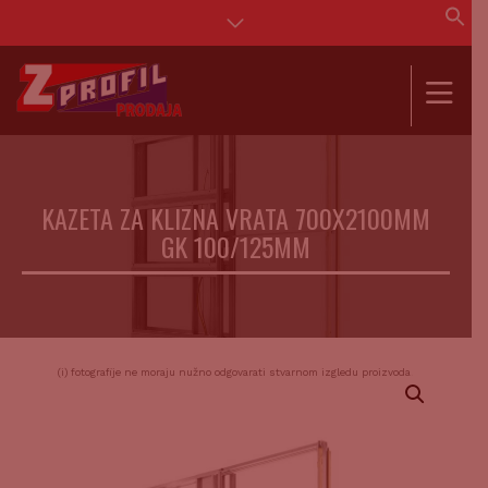
Se
for
SEAR
KAZETA ZA KLIZNA VRATA 700X2100MM
GK 100/125MM
(i) fotografije ne moraju nužno odgovarati stvarnom izgledu proizvoda.