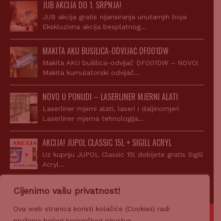
JUB AKCIJA DO 1. SRPNJA!
JUB akcija gratis nijansiranja unutarnjih boja
Ekskluzivna akcija besplatnog…
MAKITA AKU BUŠILICA-ODVIJAČ DF001DW
Makita AKU bušilica-odvijač DF001DW – NOVO!
Makita kumulatorski odvijač…
NOVO U PONUDI – LASERLINER MJERNI ALATI
Laserliner mjerni alati, laseri i daljinomjeri
Laserliner mjerna tehnologija…
AKCIJA! JUPOL CLASSIC 15L + SIGILL ACRYL
Uz kupnju JUPOL Classic 15l dobijete gratis Sigill
Acryl…
Cijenimo vašu privatnost!
Ova web stranica koristi kolačiće (Cookies) radi
© 2007-2026 Z-PROFIL PRODAJA d.o.o.
pružanja boljeg korisničkog iskustva.