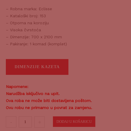
– Robna marka: Eclisse
– Kataloški broj: 153
– Otporna na koroziju
– Visoka čvrstoća
– Dimenzije: 700 x 2100 mm
– Pakiranje: 1 komad (komplet)
DIMENZIJE KAZETA
Napomene:
Narudžba isključivo na upit.
Ova roba ne može biti dostavljena poštom.
Ovu robu ne primamo u povrat za zamjenu.
Kazeta
DODAJ U KOŠARICU
za