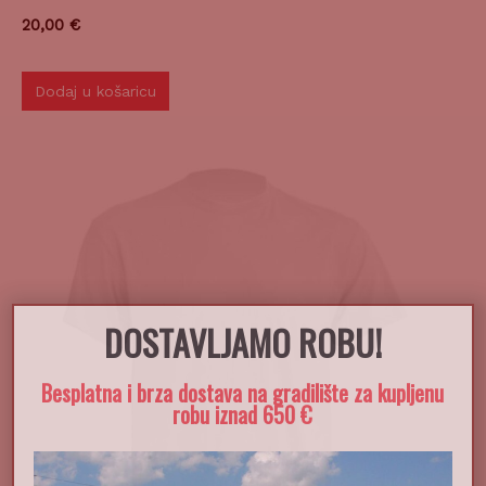
20,00
€
Dodaj u košaricu
DOSTAVLJAMO ROBU!
Besplatna i brza dostava na gradilište za kupljenu
robu iznad 650 €