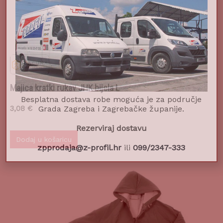
Majica kratki rukav JHK bijela L
Besplatna dostava robe moguća je za područje
3,08
€
Grada Zagreba i Zagrebačke županije.
Rezerviraj dostavu
Dodaj u košaricu
zpprodaja@z-profil.hr
ili
099/2347-333