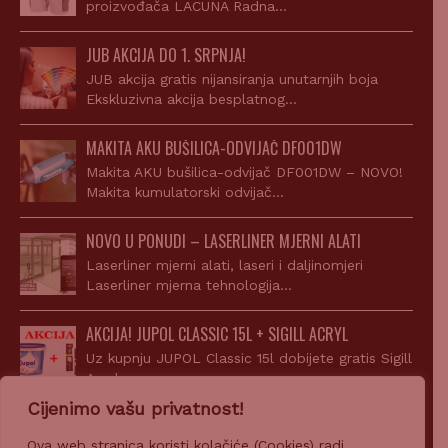
JUB AKCIJA DO 1. SRPNJA!
JUB akcija gratis nijansiranja unutarnjih boja
Ekskluzivna akcija besplatnog…
MAKITA AKU BUŠILICA-ODVIJAČ DF001DW
Makita AKU bušilica-odvijač DF001DW – NOVO!
Makita kumulatorski odvijač…
NOVO U PONUDI – LASERLINER MJERNI ALATI
Laserliner mjerni alati, laseri i daljinomjeri
Laserliner mjerna tehnologija…
AKCIJA! JUPOL CLASSIC 15L + SIGILL ACRYL
Uz kupnju JUPOL Classic 15l dobijete gratis Sigill
Acryl…
Cijenimo vašu privatnost!
Ova web stranica koristi kolačiće (Cookies) radi