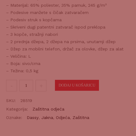
– Materijal: 65% poliester, 35% pamuk, 245 g/m²
– Podesive manžete s čičak zatvaračem
– Podesiv struk s kopčama
– Skriveni dugi patentni zatvarač ispod preklopa
– 3 kopče, stražnji nabori
– 2 prednja džepa, 2 džepa na prsima, unutarnji džep
– Džep za mobilni telefon, držač za olovke, džep za alat
– Veličina: L
– Boja: sivo/crna
– Težina: 0,5 kg
Jakna
DODAJ U KOŠARICU
LUGANO
sivo-
SKU:
28519
crna
Kategorija:
Zaštitna odjeća
L
Oznake:
Dassy
,
Jakna
,
Odjeća
,
Zaštitna
količina