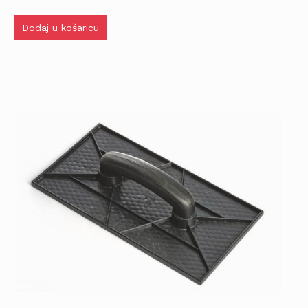
Dodaj u košaricu
Besplatna dostava robe moguća je za područje
Grada Zagreba i Zagrebačke županije.
Rezerviraj dostavu
zpprodaja@z-profil.hr
ili
099/2347-333