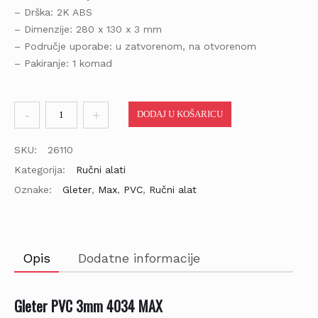
– Drška: 2K ABS
– Dimenzije: 280 x 130 x 3 mm
– Područje uporabe: u zatvorenom, na otvorenom
– Pakiranje: 1 komad
Gleter
DODAJ U KOŠARICU
PVC
3mm
SKU:
26110
4034
Kategorija:
Ručni alati
količina
Oznake:
Gleter
,
Max
,
PVC
,
Ručni alat
Opis
Dodatne informacije
Gleter PVC 3mm 4034 MAX