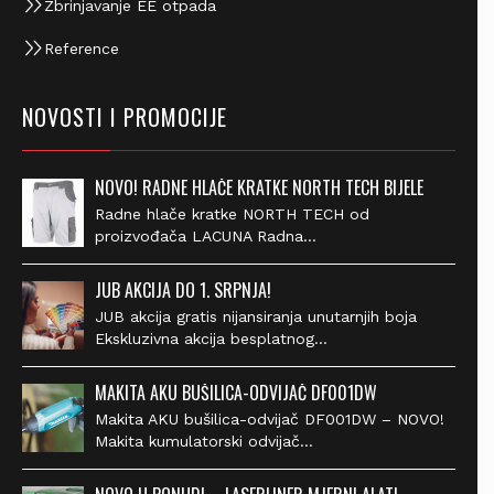
Reference
NOVOSTI I PROMOCIJE
NOVO! RADNE HLAČE KRATKE NORTH TECH BIJELE
Radne hlače kratke NORTH TECH od
proizvođača LACUNA Radna…
JUB AKCIJA DO 1. SRPNJA!
JUB akcija gratis nijansiranja unutarnjih boja
Ekskluzivna akcija besplatnog…
MAKITA AKU BUŠILICA-ODVIJAČ DF001DW
Makita AKU bušilica-odvijač DF001DW – NOVO!
Makita kumulatorski odvijač…
NOVO U PONUDI – LASERLINER MJERNI ALATI