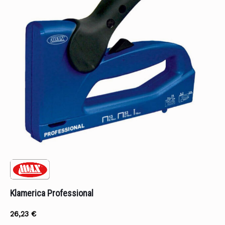
DOSTAVLJAMO ROBU!
Besplatna i brza dostava na gradilište za kupljenu
robu iznad 650 €
Klamerica Professional
26,23
€