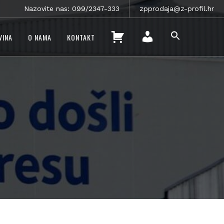
Nazovite nas: 099/2347-333
zpprodaja@z-profil.hr
SEARCH
K
VINA
O NAMA
KONTAKT
FOR:
O
SEARCH BUTTON
M
Š
O
A
J
R
R
I
A
C
Č
A
U
N