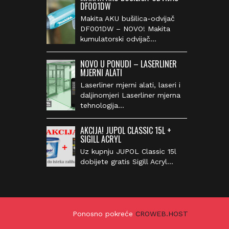
DF001DW
Makita AKU bušilica-odvijač
DF001DW – NOVO! Makita
kumulatorski odvijač…
NOVO U PONUDI – LASERLINER
MJERNI ALATI
Laserliner mjerni alati, laseri i
daljinomjeri Laserliner mjerna
tehnologija…
AKCIJA! JUPOL CLASSIC 15L +
SIGILL ACRYL
Uz kupnju JUPOL Classic 15l
dobijete gratis Sigill Acryl…
Ponosno pokreće
CROWEB.HOST