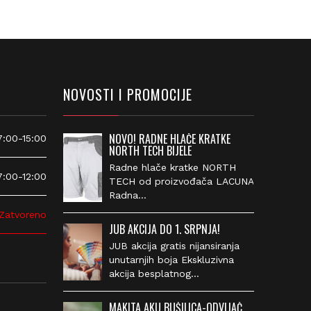
NOVOSTI I PROMOCIJE
NOVO! RADNE HLAČE KRATKE
00-15:00
NORTH TECH BIJELE
Radne hlače kratke NORTH
00-12:00
TECH od proizvođača
LACUNA Radna…
atvoreno
JUB AKCIJA DO 1. SRPNJA!
JUB akcija gratis nijansiranja
unutarnjih boja Ekskluzivna
akcija besplatnog…
MAKITA AKU BUŠILICA-ODVIJAČ