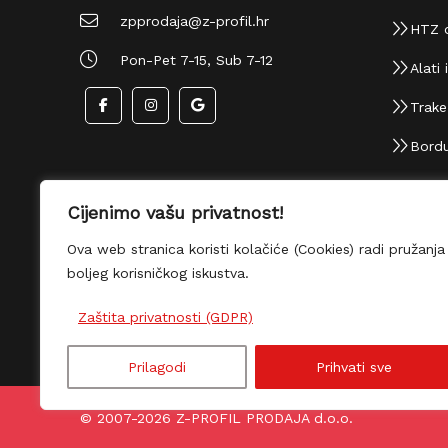
zpprodaja@z-profil.hr
HTZ 
Pon-Pet 7-15, Sub 7-12
Alati i
Trake i
Bordu
Cijenimo vašu privatnost!
Ova web stranica koristi kolačiće (Cookies) radi
pružanja boljeg korisničkog iskustva.
Zaštita privatnosti (GDPR)
Prilagodi
Prihvati sve
© 2007-2026 Z-PROFIL PRODAJA d.o.o.