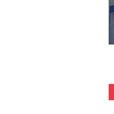
Be
Navi
obja