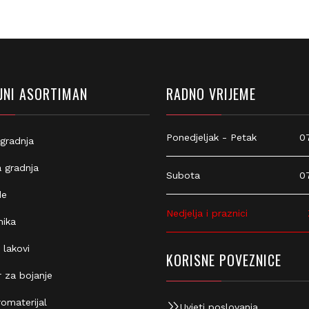
zpprodaja@z-profil.hr
099/2347-333
NI ASORTIMAN
RADNO VRIJEME
Ponedjeljak - Petak
07:
gradnja
 gradnja
Subota
07:
e
Nedjelja i praznici
Z
ika
 lakovi
KORISNE POVEZNICE
 za bojanje
omaterijal
Uvjeti poslovanja