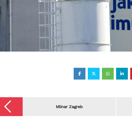
splatna i brza dostava na gradilište za kupljenu robu iznad 
€
gacija
va
Mlinar Zagreb
Rezerviraj dostavu