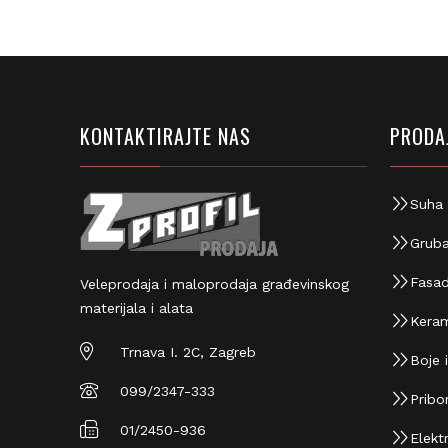
KONTAKTIRAJTE NAS
PRODAJ
Suha 
Gruba
Fasad
Veleprodaja i maloprodaja građevinskog
materijala i alata
Keram
Trnava I. 2C, Zagreb
Boje i
099/2347-333
Pribor
01/2450-936
Elektr