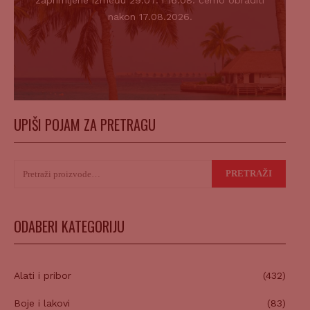
zaprimljene između 29.07. i 16.08. ćemo obraditi
nakon 17.08.2026.
UPIŠI POJAM ZA PRETRAGU
Pretraži:
PRETRAŽI
ODABERI KATEGORIJU
Alati i pribor
(432)
Boje i lakovi
(83)