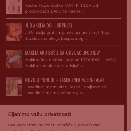
Radne hlače kratke NORTH TECH od
proizvođača LACUNA Radna…
JUB AKCIJA DO 1. SRPNJA!
JUB akcija gratis nijansiranja unutarnjih boja
Ekskluzivna akcija besplatnog…
MAKITA AKU BUŠILICA-ODVIJAČ DF001DW
Makita AKU bušilica-odvijač DF001DW – NOVO!
Makita kumulatorski odvijač…
NOVO U PONUDI – LASERLINER MJERNI ALATI
Laserliner mjerni alati, laseri i daljinomjeri
Laserliner mjerna tehnologija…
AKCIJA! JUPOL CLASSIC 15L + SIGILL ACRYL
Cijenimo vašu privatnost!
Uz kupnju JUPOL Classic 15l dobijete gratis Sigill
Acryl…
Ova web stranica koristi kolačiće (Cookies) radi