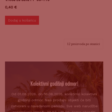
0,40
€
Dodaj u košaricu
Kolektivni godišnji odmor!
Od 01.08.2026. do 16.08.2026. koristimo kolektivni
godišnji odmor. Naši prodajni objekti će biti
zatvoreni u navedenom periodu. Sve web narudžbe