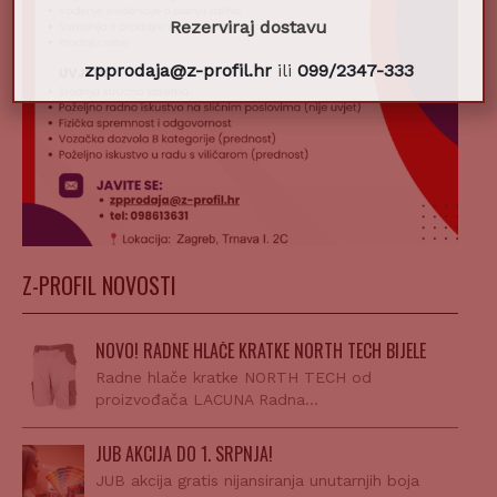
Rezerviraj dostavu
zpprodaja@z-profil.hr
ili
099/2347-333
Z-PROFIL NOVOSTI
NOVO! RADNE HLAČE KRATKE NORTH TECH BIJELE
Radne hlače kratke NORTH TECH od
proizvođača LACUNA Radna…
JUB AKCIJA DO 1. SRPNJA!
JUB akcija gratis nijansiranja unutarnjih boja