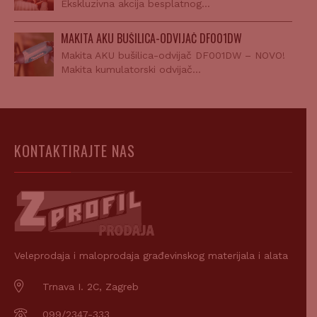
Ekskluzivna akcija besplatnog…
MAKITA AKU BUŠILICA-ODVIJAČ DF001DW
Makita AKU bušilica-odvijač DF001DW – NOVO!
Makita kumulatorski odvijač…
KONTAKTIRAJTE NAS
Veleprodaja i maloprodaja građevinskog materijala i alata
Trnava I. 2C, Zagreb
099/2347-333