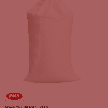
Vreća za šutu PP 55×110