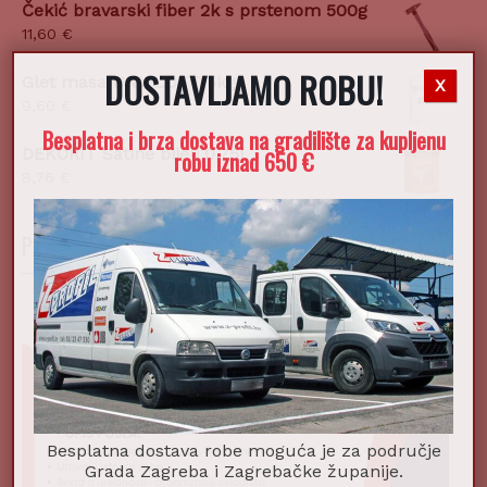
Čekić bravarski fiber 2k s prstenom 500g
11,60
€
DOSTAVLJAMO ROBU!
Glet masa UNIFLOTT 5kg
X
9,60
€
Besplatna i brza dostava na gradilište za kupljenu
DEKORIT Satine bijeli 0,75l
robu iznad 650 €
8,76
€
POSTANI DIO NAŠEG TIMA!
Besplatna dostava robe moguća je za područje
Grada Zagreba i Zagrebačke županije.