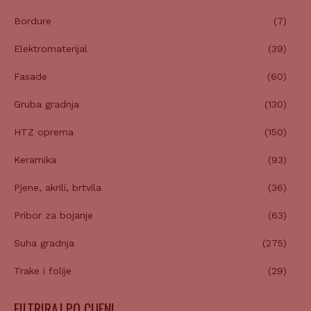
Bordure
(7)
Elektromaterijal
(39)
Fasade
(60)
Gruba gradnja
(130)
HTZ oprema
(150)
Keramika
(93)
Pjene, akrili, brtvila
(36)
Pribor za bojanje
(63)
Suha gradnja
(275)
Trake i folije
(29)
FILTRIRAJ PO CIJENI