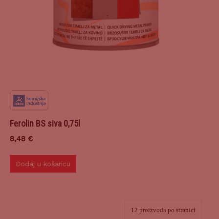
Ferolin BS siva 0,75l
8,48
€
Dodaj u košaricu