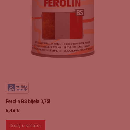
Ferolin BS bijela 0,75l
8,48
€
Dodaj u košaricu