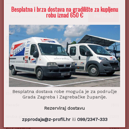
Besplatna i brza dostava na gradilište za kupljenu
robu iznad 650 €
Pretraži:
PRETRAŽI
ODABERI KATEGORIJU
Alati i pribor
(432)
Boje i lakovi
(83)
Bordure
(7)
Besplatna dostava robe moguća je za područje
Elektromaterijal
(39)
Grada Zagreba i Zagrebačke županije.
Fasade
(60)
Rezerviraj dostavu
Gruba gradnja
(130)
zpprodaja@z-profil.hr
ili
099/2347-333
HTZ oprema
(150)