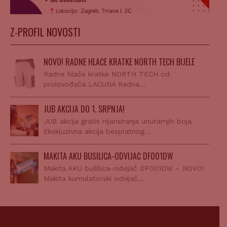
Z-PROFIL NOVOSTI
NOVO! RADNE HLAČE KRATKE NORTH TECH BIJELE
Radne hlače kratke NORTH TECH od
proizvođača LACUNA Radna…
JUB AKCIJA DO 1. SRPNJA!
JUB akcija gratis nijansiranja unutarnjih boja
Ekskluzivna akcija besplatnog…
MAKITA AKU BUŠILICA-ODVIJAČ DF001DW
Makita AKU bušilica-odvijač DF001DW – NOVO!
Makita kumulatorski odvijač…