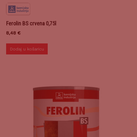
Ferolin BS crvena 0,75l
8,48
€
Dodaj u košaricu