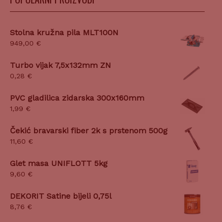
Stolna kružna pila MLT100N
949,00
€
Turbo vijak 7,5x132mm ZN
0,28
€
PVC gladilica zidarska 300x160mm
1,99
€
Čekić bravarski fiber 2k s prstenom 500g
11,60
€
Glet masa UNIFLOTT 5kg
9,60
€
DEKORIT Satine bijeli 0,75l
8,76
€