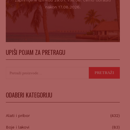
zaprimljene između 29.07. i 16.08. ćemo obraditi
nakon 17.08.2026.
UPIŠI POJAM ZA PRETRAGU
Pretraži:
PRETRAŽI
ODABERI KATEGORIJU
Alati i pribor
(432)
Boje i lakovi
(83)