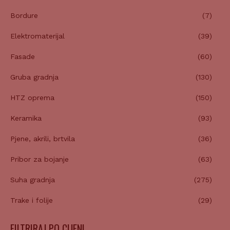
Bordure
(7)
Elektromaterijal
(39)
Fasade
(60)
Gruba gradnja
(130)
HTZ oprema
(150)
Keramika
(93)
Pjene, akrili, brtvila
(36)
Pribor za bojanje
(63)
Suha gradnja
(275)
Trake i folije
(29)
FILTRIRAJ PO CIJENI