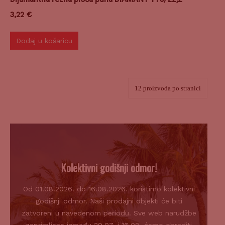
3,22
€
Dodaj u košaricu
Kolektivni godišnji odmor!
Od 01.08.2026. do 16.08.2026. koristimo kolektivni
godišnji odmor. Naši prodajni objekti će biti
zatvoreni u navedenom periodu. Sve web narudžbe