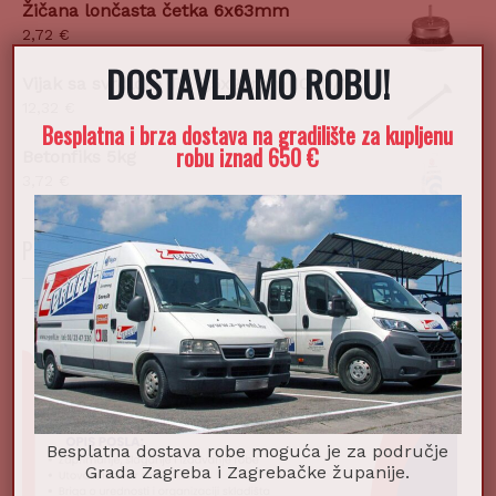
Žičana lončasta četka 6x63mm
2,72
€
DOSTAVLJAMO ROBU!
X
Vijak sa svrdlom TB 3,5x25mm 1000/1
12,32
€
Besplatna i brza dostava na gradilište za kupljenu
robu iznad 650 €
Betonfiks 5kg
3,72
€
POSTANI DIO NAŠEG TIMA!
Besplatna dostava robe moguća je za područje
Grada Zagreba i Zagrebačke županije.