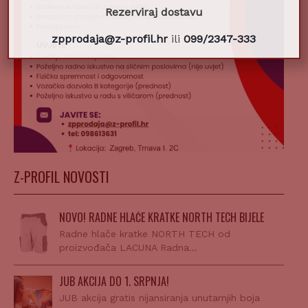
Rezerviraj dostavu
zpprodaja@z-profil.hr
ili
099/2347-333
Z-PROFIL NOVOSTI
NOVO! RADNE HLAČE KRATKE NORTH TECH BIJELE
Radne hlače kratke NORTH TECH od
proizvođača LACUNA Radna…
JUB AKCIJA DO 1. SRPNJA!
JUB akcija gratis nijansiranja unutarnjih boja