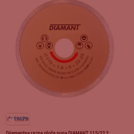
Dijamantna rezna ploča puna DIAMANT 115/22,2