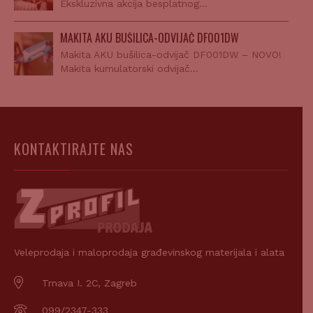
Ekskluzivna akcija besplatnog…
MAKITA AKU BUŠILICA-ODVIJAČ DF001DW
Makita AKU bušilica-odvijač DF001DW – NOVO!
Makita kumulatorski odvijač…
KONTAKTIRAJTE NAS
Veleprodaja i maloprodaja građevinskog materijala i alata
Trnava I. 2C, Zagreb
099/2347-333