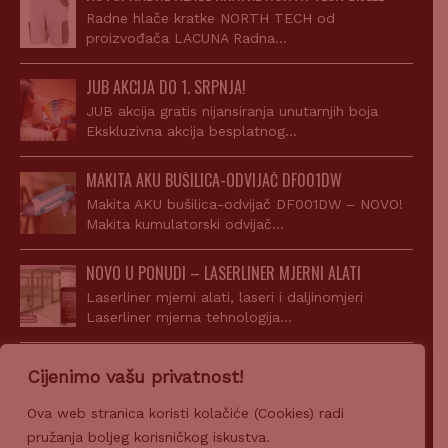
Radne hlače kratke NORTH TECH od
proizvođača LACUNA Radna…
JUB AKCIJA DO 1. SRPNJA!
JUB akcija gratis nijansiranja unutarnjih boja
Ekskluzivna akcija besplatnog…
MAKITA AKU BUŠILICA-ODVIJAČ DF001DW
Makita AKU bušilica-odvijač DF001DW – NOVO!
Makita kumulatorski odvijač…
NOVO U PONUDI – LASERLINER MJERNI ALATI
Laserliner mjerni alati, laseri i daljinomjeri
Laserliner mjerna tehnologija…
AKCIJA! JUPOL CLASSIC 15L + SIGILL ACRYL
Cijenimo vašu privatnost!
Uz kupnju JUPOL Classic 15l dobijete gratis Sigill
Acryl…
Ova web stranica koristi kolačiće (Cookies) radi
pružanja boljeg korisničkog iskustva.