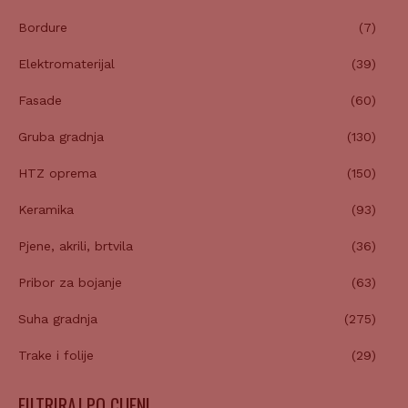
Bordure
(7)
Elektromaterijal
(39)
Fasade
(60)
Gruba gradnja
(130)
HTZ oprema
(150)
Keramika
(93)
Pjene, akrili, brtvila
(36)
Pribor za bojanje
(63)
Suha gradnja
(275)
Trake i folije
(29)
FILTRIRAJ PO CIJENI