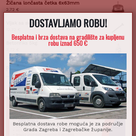
Žičana lončasta četka 6x63mm
2,72
€
DOSTAVLJAMO ROBU!
Vijak sa svrdlom TB 3,5x25mm 1000/1
12,32
€
Besplatna i brza dostava na gradilište za kupljenu
robu iznad 650 €
Betonfiks 5kg
3,72
€
POSTANI DIO NAŠEG TIMA!
Besplatna dostava robe moguća je za područje
Grada Zagreba i Zagrebačke županije.