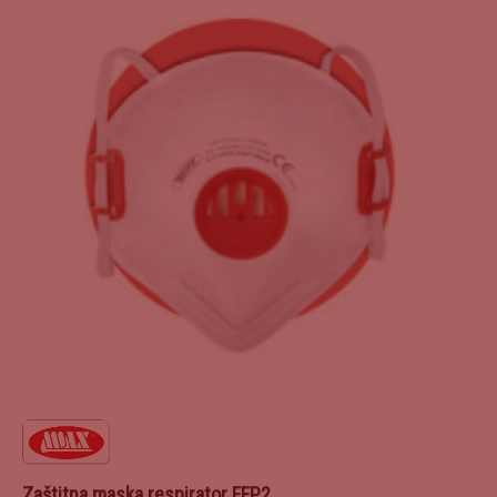
Zaštitna maska respirator FFP2