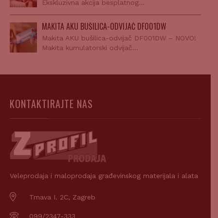
Ekskluzivna akcija besplatnog…
MAKITA AKU BUŠILICA-ODVIJAČ DF001DW
Makita AKU bušilica-odvijač DF001DW – NOVO!
Makita kumulatorski odvijač…
KONTAKTIRAJTE NAS
Veleprodaja i maloprodaja građevinskog materijala i alata
Trnava I. 2C, Zagreb
099/2347-333