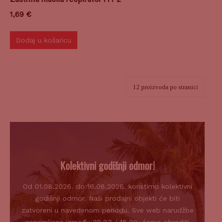
1,69
€
Dodaj u košaricu
Kolektivni godišnji odmor!
Od 01.08.2026. do 16.08.2026. koristimo kolektivni
godišnji odmor. Naši prodajni objekti će biti
zatvoreni u navedenom periodu. Sve web narudžbe