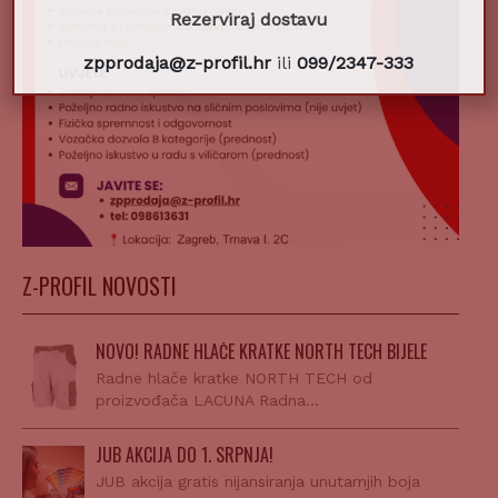
Rezerviraj dostavu
zpprodaja@z-profil.hr
ili
099/2347-333
Z-PROFIL NOVOSTI
NOVO! RADNE HLAČE KRATKE NORTH TECH BIJELE
Radne hlače kratke NORTH TECH od
proizvođača LACUNA Radna…
JUB AKCIJA DO 1. SRPNJA!
JUB akcija gratis nijansiranja unutarnjih boja