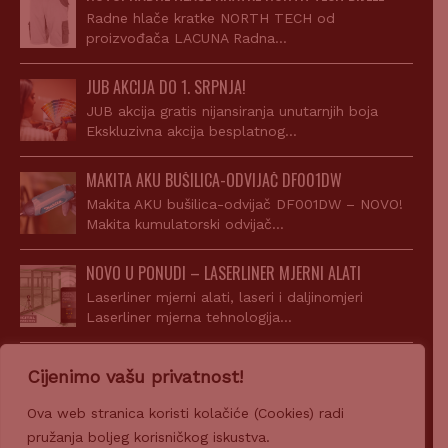
Radne hlače kratke NORTH TECH od
proizvođača LACUNA Radna…
JUB AKCIJA DO 1. SRPNJA!
JUB akcija gratis nijansiranja unutarnjih boja
Ekskluzivna akcija besplatnog…
MAKITA AKU BUŠILICA-ODVIJAČ DF001DW
Makita AKU bušilica-odvijač DF001DW – NOVO!
Makita kumulatorski odvijač…
NOVO U PONUDI – LASERLINER MJERNI ALATI
Laserliner mjerni alati, laseri i daljinomjeri
Laserliner mjerna tehnologija…
AKCIJA! JUPOL CLASSIC 15L + SIGILL ACRYL
Cijenimo vašu privatnost!
Uz kupnju JUPOL Classic 15l dobijete gratis Sigill
Acryl…
Ova web stranica koristi kolačiće (Cookies) radi
pružanja boljeg korisničkog iskustva.