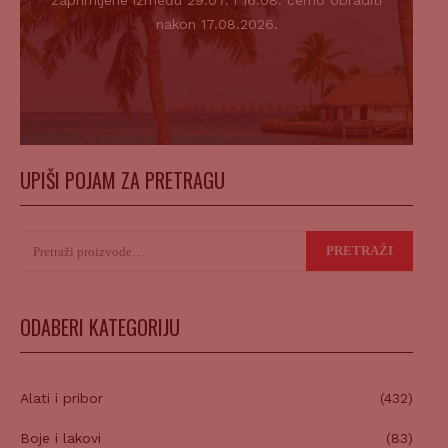
zaprimljene između 29.07. i 16.08. ćemo obraditi
nakon 17.08.2026.
UPIŠI POJAM ZA PRETRAGU
Pretraži:
PRETRAŽI
ODABERI KATEGORIJU
Alati i pribor
(432)
Boje i lakovi
(83)