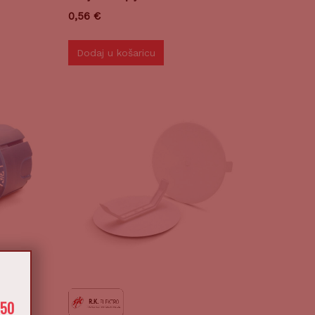
0,56
€
Dodaj u košaricu
X
650