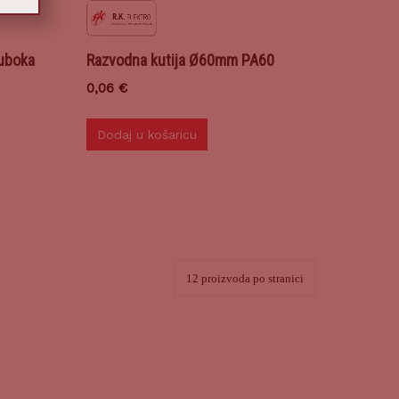
duboka
Razvodna kutija Ø60mm PA60
0,06
€
Dodaj u košaricu