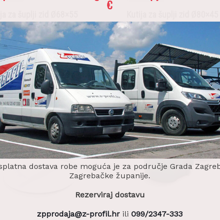
€
ja za šuplji zid Ø68×55
Kutija za šuplji zid Ø80×45
2
€
0,57
€
daj u košaricu
Dodaj u košaricu
splatna dostava robe moguća je za područje Grada Zagreb
Zagrebačke županije.
Rezerviraj dostavu
zpprodaja@z-profil.hr
ili
099/2347-333