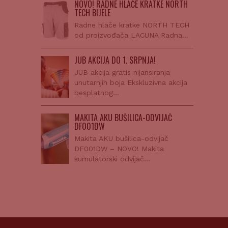
NOVO! RADNE HLAČE KRATKE NORTH
TECH BIJELE
Radne hlače kratke NORTH TECH
od proizvođača LACUNA Radna…
JUB AKCIJA DO 1. SRPNJA!
JUB akcija gratis nijansiranja
unutarnjih boja Ekskluzivna akcija
besplatnog…
MAKITA AKU BUŠILICA-ODVIJAČ
DF001DW
Makita AKU bušilica-odvijač
DF001DW – NOVO! Makita
kumulatorski odvijač…