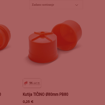
0
Kutija TIČINO Ø80mm PB80
0,25
€