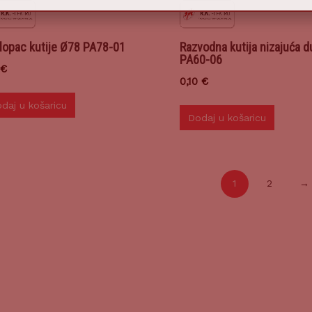
lopac kutije Ø78 PA78-01
Razvodna kutija nizajuća 
PA60-06
€
0,10
€
daj u košaricu
Dodaj u košaricu
1
2
→