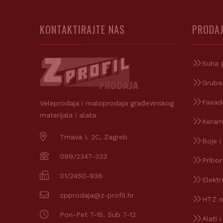
KONTAKTIRAJTE NAS
PRODAJ
Suha 
Gruba
Fasad
Veleprodaja i maloprodaja građevinskog
materijala i alata
Keram
Trnava I. 2C, Zagreb
Boje i
099/2347-333
Pribor
01/2450-936
Elektr
zpprodaja@z-profil.hr
HTZ 
Pon-Pet 7-15, Sub 7-12
Alati i