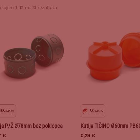
azujem 1–12 od 13 rezultata
ija P/Ž Ø78mm bez poklopca
Kutija TIČINO Ø60mm PB6
7
€
0,29
€