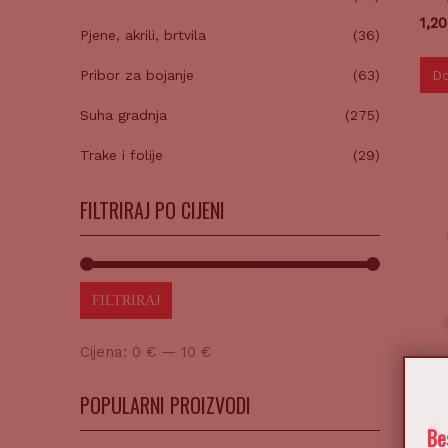
1,2
Pjene, akrili, brtvila
(36)
Do
Pribor za bojanje
(63)
Suha gradnja
(275)
Trake i folije
(29)
FILTRIRAJ PO CIJENI
FILTRIRAJ
Cijena:
0 €
—
10 €
POPULARNI PROIZVODI
Be