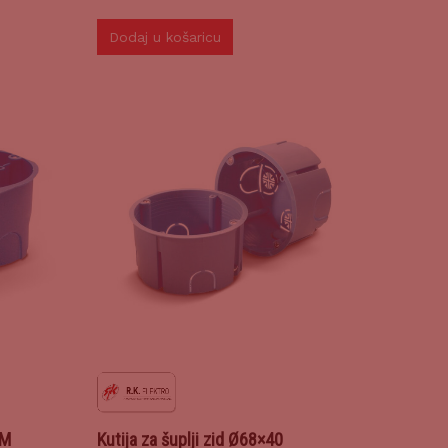
Dodaj u košaricu
3M
Kutija za šuplji zid Ø68×40