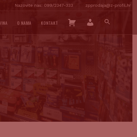
Nazovite nas: 099/2347-333
zpprodaja@z-profil.hr
SEARCH
K
VINA
O NAMA
KONTAKT
FOR:
O
SEARCH BUTTON
M
Š
O
A
J
R
R
I
A
C
Č
A
U
N