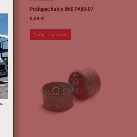
Poklopac kutije Ø60 PA60-07
0,08
€
Dodaj u košaricu
a i