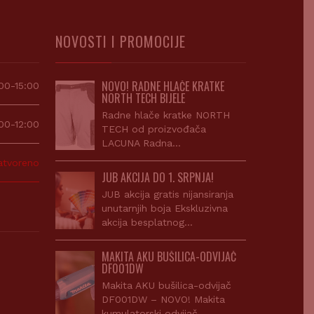
NOVOSTI I PROMOCIJE
NOVO! RADNE HLAČE KRATKE
00-15:00
NORTH TECH BIJELE
Radne hlače kratke NORTH
00-12:00
TECH od proizvođača
LACUNA Radna…
atvoreno
JUB AKCIJA DO 1. SRPNJA!
JUB akcija gratis nijansiranja
unutarnjih boja Ekskluzivna
akcija besplatnog…
MAKITA AKU BUŠILICA-ODVIJAČ
DF001DW
Makita AKU bušilica-odvijač
DF001DW – NOVO! Makita
kumulatorski odvijač…