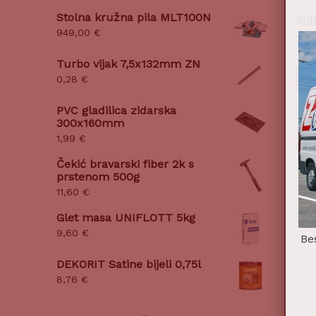
Stolna kružna pila MLT100N
Kuti
949,00
€
0,5
Turbo vijak 7,5x132mm ZN
0,28
€
Do
PVC gladilica zidarska
300x160mm
1,99
€
Čekić bravarski fiber 2k s
prstenom 500g
11,60
€
Glet masa UNIFLOTT 5kg
9,60
€
Be
DEKORIT Satine bijeli 0,75l
8,76
€