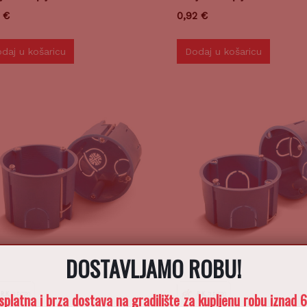
0
€
0,92
€
daj u košaricu
Dodaj u košaricu
DOSTAVLJAMO ROBU!
splatna i brza dostava na gradilište za kupljenu robu iznad 