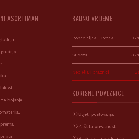
NI ASORTIMAN
RADNO VRIJEME
Ponedjeljak - Petak
07:
gradnja
 gradnja
Subota
07:
e
Nedjelja i praznici
Z
ika
 lakovi
KORISNE POVEZNICE
 za bojanje
omaterijal
Uvjeti poslovanja
oprema
Zaštita privatnosti
 pribor
Registracija poduzeća