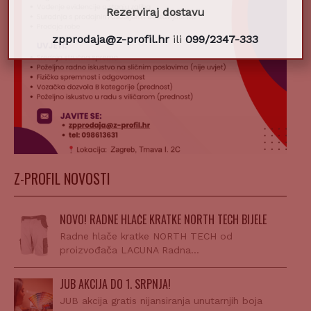
Rezerviraj dostavu
zpprodaja@z-profil.hr
ili
099/2347-333
Z-PROFIL NOVOSTI
NOVO! RADNE HLAČE KRATKE NORTH TECH BIJELE
Radne hlače kratke NORTH TECH od
proizvođača LACUNA Radna…
JUB AKCIJA DO 1. SRPNJA!
JUB akcija gratis nijansiranja unutarnjih boja