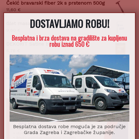
Čekić bravarski fiber 2k s prstenom 500g
11,60
€
DOSTAVLJAMO ROBU!
X
Glet masa UNIFLOTT 5kg
9,60
€
Besplatna i brza dostava na gradilište za kupljenu
robu iznad 650 €
DEKORIT Satine bijeli 0,75l
8,76
€
POSTANI DIO NAŠEG TIMA!
Besplatna dostava robe moguća je za područje
Grada Zagreba i Zagrebačke županije.