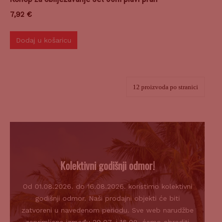
7,92
€
Dodaj u košaricu
Kolektivni godišnji odmor!
Od 01.08.2026. do 16.08.2026. koristimo kolektivni
godišnji odmor. Naši prodajni objekti će biti
zatvoreni u navedenom periodu. Sve web narudžbe