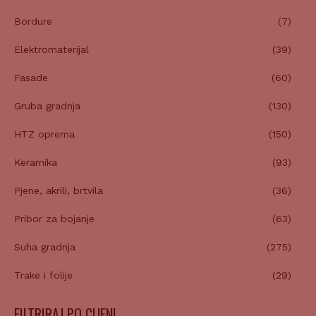
Bordure
(7)
Elektromaterijal
(39)
Fasade
(60)
Gruba gradnja
(130)
HTZ oprema
(150)
Keramika
(93)
Pjene, akrili, brtvila
(36)
Pribor za bojanje
(63)
Suha gradnja
(275)
Trake i folije
(29)
FILTRIRAJ PO CIJENI