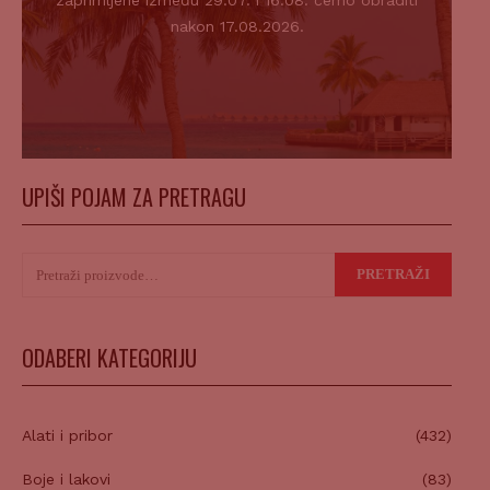
zaprimljene između 29.07. i 16.08. ćemo obraditi
nakon 17.08.2026.
UPIŠI POJAM ZA PRETRAGU
Pretraži:
PRETRAŽI
ODABERI KATEGORIJU
Alati i pribor
(432)
Boje i lakovi
(83)