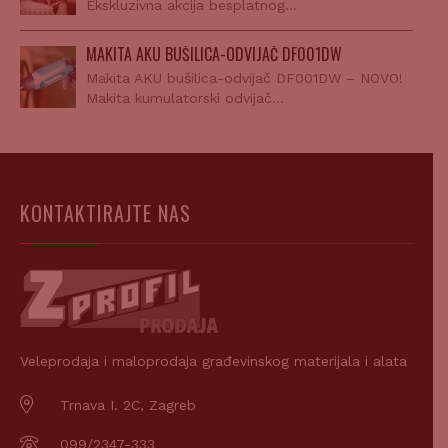
Ekskluzivna akcija besplatnog…
MAKITA AKU BUŠILICA-ODVIJAČ DF001DW
Makita AKU bušilica-odvijač DF001DW – NOVO!
Makita kumulatorski odvijač…
KONTAKTIRAJTE NAS
Veleprodaja i maloprodaja građevinskog materijala i alata
Trnava I. 2C, Zagreb
099/2347-333