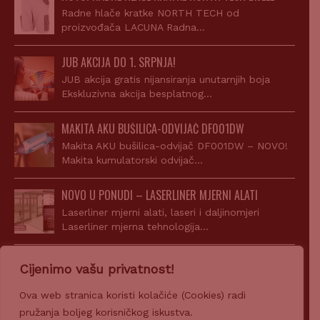
Radne hlače kratke NORTH TECH od
proizvođača LACUNA Radna…
JUB AKCIJA DO 1. SRPNJA!
JUB akcija gratis nijansiranja unutarnjih boja
Ekskluzivna akcija besplatnog…
MAKITA AKU BUŠILICA-ODVIJAČ DF001DW
Makita AKU bušilica-odvijač DF001DW – NOVO!
Makita kumulatorski odvijač…
NOVO U PONUDI – LASERLINER MJERNI ALATI
Laserliner mjerni alati, laseri i daljinomjeri
Laserliner mjerna tehnologija…
AKCIJA! JUPOL CLASSIC 15L + SIGILL ACRYL
Cijenimo vašu privatnost!
Uz kupnju JUPOL Classic 15l dobijete gratis Sigill
Acryl…
Ova web stranica koristi kolačiće (Cookies) radi
pružanja boljeg korisničkog iskustva.