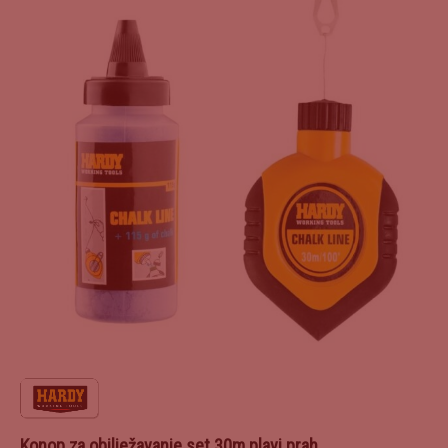
Konop za obilježavanje set 30m plavi prah