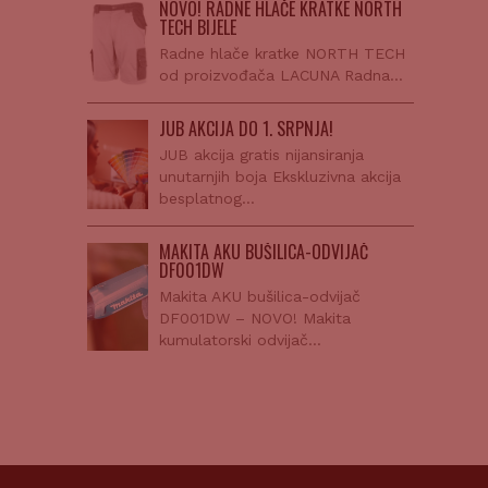
NOVO! RADNE HLAČE KRATKE NORTH
TECH BIJELE
Radne hlače kratke NORTH TECH
od proizvođača LACUNA Radna…
JUB AKCIJA DO 1. SRPNJA!
JUB akcija gratis nijansiranja
unutarnjih boja Ekskluzivna akcija
besplatnog…
MAKITA AKU BUŠILICA-ODVIJAČ
DF001DW
Makita AKU bušilica-odvijač
DF001DW – NOVO! Makita
kumulatorski odvijač…