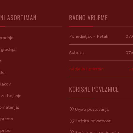
NI ASORTIMAN
RADNO VRIJEME
Ponedjeljak - Petak
07:
gradnja
 gradnja
Subota
07:
e
Nedjelja i praznici
Z
ika
 lakovi
KORISNE POVEZNICE
 za bojanje
omaterijal
Uvjeti poslovanja
oprema
Zaštita privatnosti
 pribor
Registracija poduzeća