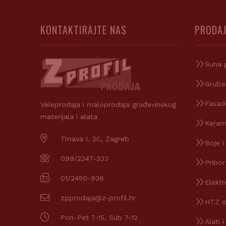
KONTAKTIRAJTE NAS
PRODAJ
Suha 
Gruba
Fasad
Veleprodaja i maloprodaja građevinskog
materijala i alata
Keram
Trnava I. 2C, Zagreb
Boje i
099/2347-333
Pribor
01/2450-936
Elektr
zpprodaja@z-profil.hr
HTZ 
Pon-Pet 7-15, Sub 7-12
Alati i