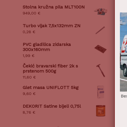
Stolna kružna pila MLT100N
949,00
€
Turbo vijak 7,5x132mm ZN
0,28
€
PVC gladilica zidarska
300x160mm
1,99
€
Čekić bravarski fiber 2k s
prstenom 500g
11,60
€
Glet masa UNIFLOTT 5kg
9,60
€
Be
DEKORIT Satine bijeli 0,75l
8,76
€