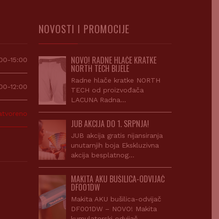
NOVOSTI I PROMOCIJE
NOVO! RADNE HLAČE KRATKE
00-15:00
NORTH TECH BIJELE
Radne hlače kratke NORTH
00-12:00
TECH od proizvođača
LACUNA Radna…
atvoreno
JUB AKCIJA DO 1. SRPNJA!
JUB akcija gratis nijansiranja
unutarnjih boja Ekskluzivna
akcija besplatnog…
MAKITA AKU BUŠILICA-ODVIJAČ
DF001DW
Makita AKU bušilica-odvijač
DF001DW – NOVO! Makita
kumulatorski odvijač…