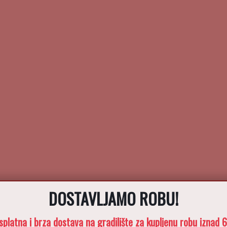
DOSTAVLJAMO ROBU!
splatna i brza dostava na gradilište za kupljenu robu iznad 