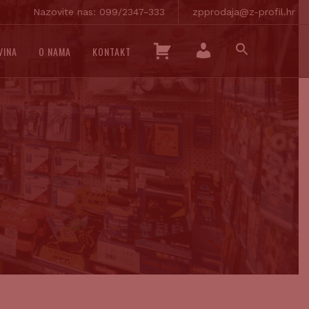
Nazovite nas: 099/2347-333
zpprodaja@z-profil.hr
SEARCH
K
VINA
O NAMA
KONTAKT
FOR:
O
SEARCH BUTTON
M
Š
O
A
J
R
R
I
A
C
Č
A
U
N