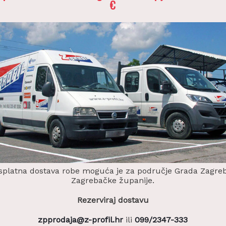
€
splatna dostava robe moguća je za područje Grada Zagreb
Zagrebačke županije.
Rezerviraj dostavu
zpprodaja@z-profil.hr
ili
099/2347-333