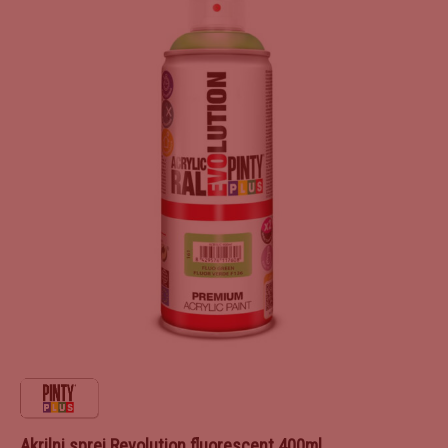
Akrilni sprej Revolution fluorescent 400ml