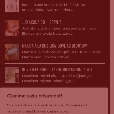
Radne hlače kratke NORTH TECH od
proizvođača LACUNA Radna…
JUB AKCIJA DO 1. SRPNJA!
JUB akcija gratis nijansiranja unutarnjih boja
Ekskluzivna akcija besplatnog…
MAKITA AKU BUŠILICA-ODVIJAČ DF001DW
Makita AKU bušilica-odvijač DF001DW – NOVO!
Makita kumulatorski odvijač…
NOVO U PONUDI – LASERLINER MJERNI ALATI
Laserliner mjerni alati, laseri i daljinomjeri
Laserliner mjerna tehnologija…
AKCIJA! JUPOL CLASSIC 15L + SIGILL ACRYL
Cijenimo vašu privatnost!
Uz kupnju JUPOL Classic 15l dobijete gratis Sigill
Acryl…
Ova web stranica koristi kolačiće (Cookies) radi
pružanja boljeg korisničkog iskustva.