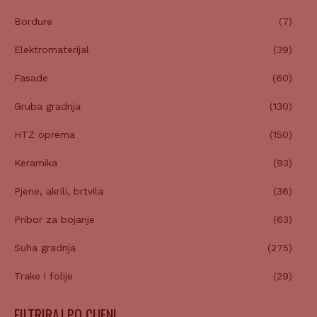
Bordure
(7)
Elektromaterijal
(39)
Fasade
(60)
Gruba gradnja
(130)
HTZ oprema
(150)
Keramika
(93)
Pjene, akrili, brtvila
(36)
Pribor za bojanje
(63)
Suha gradnja
(275)
Trake i folije
(29)
FILTRIRAJ PO CIJENI