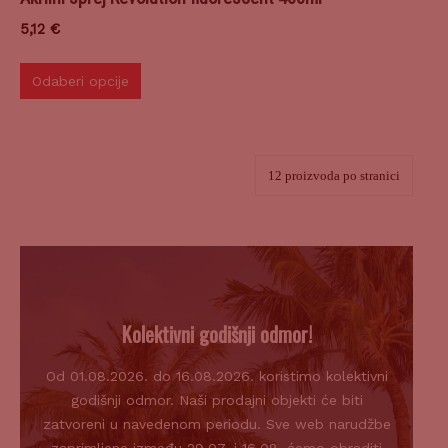
5,12
€
Odaberi opcije
Kolektivni godišnji odmor!
Od 01.08.2026. do 16.08.2026. koristimo kolektivni
godišnji odmor. Naši prodajni objekti će biti
zatvoreni u navedenom periodu. Sve web narudžbe