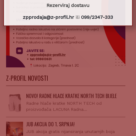
Rezerviraj dostavu
zpprodaja@z-profil.hr
ili
099/2347-333
Z-PROFIL NOVOSTI
NOVO! RADNE HLAČE KRATKE NORTH TECH BIJELE
Radne hlače kratke NORTH TECH od
proizvođača LACUNA Radna…
JUB AKCIJA DO 1. SRPNJA!
JUB akcija gratis nijansiranja unutarnjih boja