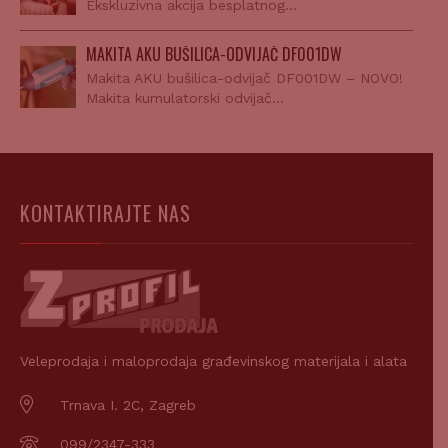
Ekskluzivna akcija besplatnog…
MAKITA AKU BUŠILICA-ODVIJAČ DF001DW
Makita AKU bušilica-odvijač DF001DW – NOVO!
Makita kumulatorski odvijač…
KONTAKTIRAJTE NAS
Veleprodaja i maloprodaja građevinskog materijala i alata
Trnava I. 2C, Zagreb
099/2347-333