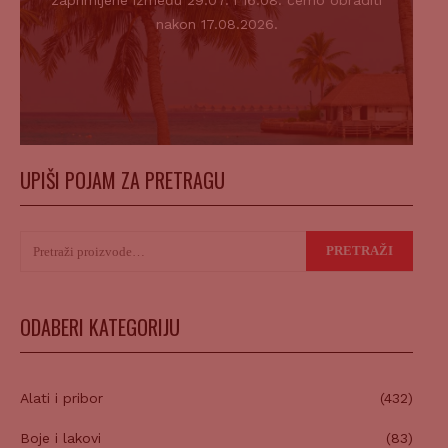
zaprimljene između 29.07. i 16.08. ćemo obraditi
nakon 17.08.2026.
UPIŠI POJAM ZA PRETRAGU
Pretraži:
PRETRAŽI
ODABERI KATEGORIJU
Alati i pribor
(432)
Boje i lakovi
(83)