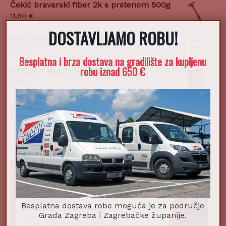
Čekić bravarski fiber 2k s prstenom 500g
11,60
€
DOSTAVLJAMO ROBU!
X
Glet masa UNIFLOTT 5kg
9,60
€
Besplatna i brza dostava na gradilište za kupljenu
robu iznad 650 €
DEKORIT Satine bijeli 0,75l
8,76
€
POSTANI DIO NAŠEG TIMA!
Besplatna dostava robe moguća je za područje
Grada Zagreba i Zagrebačke županije.