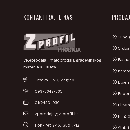
KONTAKTIRAJTE NAS
PRODAJ
Suha 
Gruba
Fasad
Veleprodaja i maloprodaja građevinskog
materijala i alata
Keram
Trnava I. 2C, Zagreb
Boje i
099/2347-333
Pribor
01/2450-936
Elektr
zpprodaja@z-profil.hr
HTZ 
Pon-Pet 7-15, Sub 7-12
Alati i