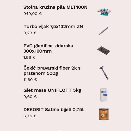
Stolna kružna pila MLT100N
949,00
€
Turbo vijak 7,5x132mm ZN
0,28
€
PVC gladilica zidarska
300x160mm
1,99
€
Čekić bravarski fiber 2k s
prstenom 500g
11,60
€
Glet masa UNIFLOTT 5kg
9,60
€
Be
DEKORIT Satine bijeli 0,75l
8,76
€