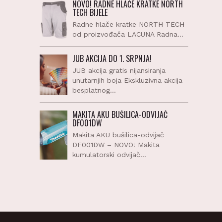
NOVO! RADNE HLAČE KRATKE NORTH
TECH BIJELE
Radne hlače kratke NORTH TECH
od proizvođača LACUNA Radna…
JUB AKCIJA DO 1. SRPNJA!
JUB akcija gratis nijansiranja
unutarnjih boja Ekskluzivna akcija
besplatnog…
MAKITA AKU BUŠILICA-ODVIJAČ
DF001DW
Makita AKU bušilica-odvijač
DF001DW – NOVO! Makita
kumulatorski odvijač…