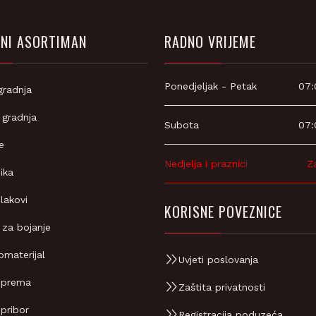
NI ASORTIMAN
RADNO VRIJEME
Ponedjeljak - Petak
07:
gradnja
 gradnja
Subota
07:
e
Nedjelja i praznici
Z
ika
 lakovi
KORISNE POVEZNICE
 za bojanje
omaterijal
Uvjeti poslovanja
oprema
Zaštita privatnosti
 pribor
Registracija poduzeća