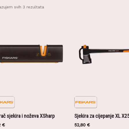
azujem svih 3 rezultata
rač sjekira i noževa XSharp
Sjekira za cijepanje XL X2
2
€
52,80
€