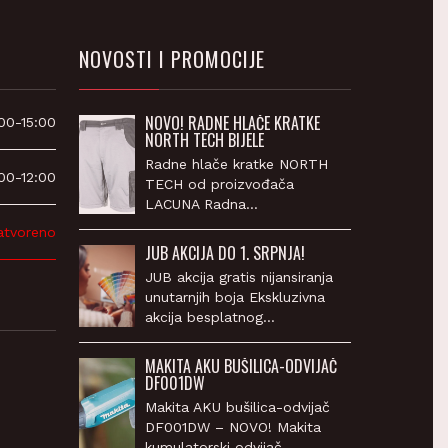
NOVOSTI I PROMOCIJE
NOVO! RADNE HLAČE KRATKE
00-15:00
NORTH TECH BIJELE
Radne hlače kratke NORTH
00-12:00
TECH od proizvođača
LACUNA Radna…
atvoreno
JUB AKCIJA DO 1. SRPNJA!
JUB akcija gratis nijansiranja
unutarnjih boja Ekskluzivna
akcija besplatnog…
MAKITA AKU BUŠILICA-ODVIJAČ
DF001DW
Makita AKU bušilica-odvijač
DF001DW – NOVO! Makita
kumulatorski odvijač…