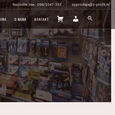
Nazovite nas: 099/2347-333
zpprodaja@z-profil.hr
SEARCH
K
VINA
O NAMA
KONTAKT
FOR:
O
SEARCH BUTTON
M
Š
O
A
J
R
R
I
A
C
Č
A
U
N