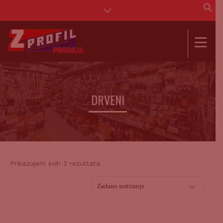
Se
for
SEAR
DRVENI
Prikazujem svih 3 rezultata