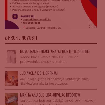
Z-PROFIL NOVOSTI
NOVO! RADNE HLAČE KRATKE NORTH TECH BIJELE
Radne hlače kratke NORTH TECH od
proizvođača LACUNA Radna…
JUB AKCIJA DO 1. SRPNJA!
JUB akcija gratis nijansiranja unutarnjih boja
Ekskluzivna akcija besplatnog…
MAKITA AKU BUŠILICA-ODVIJAČ DF001DW
Makita AKU bušilica-odvijač DF001DW – NOVO!