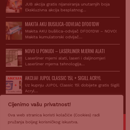
JUB akcija gratis nijansiranja unutarnjih boja
Ekskluzivna akcija besplatnog…
MAKITA AKU BUŠILICA-ODVIJAČ DF001DW
Makita AKU bušilica-odvijač DF001DW – NOVO!
Makita kumulatorski odvijač…
NOVO U PONUDI – LASERLINER MJERNI ALATI
Laserliner mjerni alati, laseri i daljinomjeri
Laserliner mjerna tehnologija…
AKCIJA! JUPOL CLASSIC 15L + SIGILL ACRYL
Uz kupnju JUPOL Classic 15l dobijete gratis Sigill
Acryl…
Cijenimo vašu privatnost!
Ova web stranica koristi kolačiće (Cookies) radi
pružanja boljeg korisničkog iskustva.
© 2007-2026 Z-PROFIL PRODAJA d.o.o.