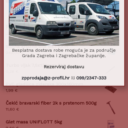
Cijena:
0 €
—
10 €
POPULARNI PROIZVODI
Stolna kružna pila MLT100N
Besplatna dostava robe moguća je za područje
949,00
€
Grada Zagreba i Zagrebačke županije.
Turbo vijak 7,5x132mm ZN
Rezerviraj dostavu
0,28
€
zpprodaja@z-profil.hr
ili
099/2347-333
PVC gladilica zidarska 300x160mm
1,99
€
Čekić bravarski fiber 2k s prstenom 500g
11,60
€
Glet masa UNIFLOTT 5kg