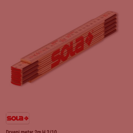
Drveni metar 2m H 2/10