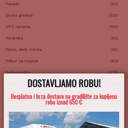
Fasade
(60)
Gruba gradnja
(130)
HTZ oprema
(150)
Keramika
(93)
Pjene, akrili, brtvila
(36)
Pribor za bojanje
(63)
Suha gradnja
(275)
DOSTAVLJAMO ROBU!
X
Trake i folije
(29)
Besplatna i brza dostava na gradilište za kupljenu
FILTRIRAJ PO CIJENI
robu iznad 650 €
FILTRIRAJ