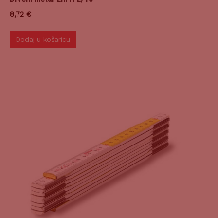
8,72
€
Dodaj u košaricu