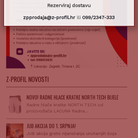
Rezerviraj dostavu
zpprodaja@z-profil.hr
ili
099/2347-333
Z-PROFIL NOVOSTI
NOVO! RADNE HLAČE KRATKE NORTH TECH BIJELE
Radne hlače kratke NORTH TECH od
proizvođača LACUNA Radna…
JUB AKCIJA DO 1. SRPNJA!
JUB akcija gratis nijansiranja unutarnjih boja