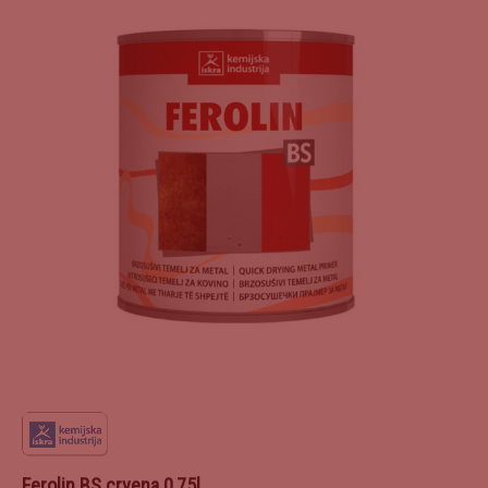
Ferolin BS crvena 0,75l