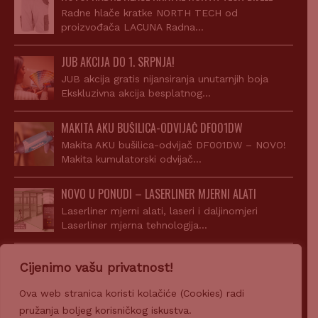
Radne hlače kratke NORTH TECH od
proizvođača LACUNA Radna…
JUB AKCIJA DO 1. SRPNJA!
JUB akcija gratis nijansiranja unutarnjih boja
Ekskluzivna akcija besplatnog…
MAKITA AKU BUŠILICA-ODVIJAČ DF001DW
Makita AKU bušilica-odvijač DF001DW – NOVO!
Makita kumulatorski odvijač…
NOVO U PONUDI – LASERLINER MJERNI ALATI
Laserliner mjerni alati, laseri i daljinomjeri
Laserliner mjerna tehnologija…
AKCIJA! JUPOL CLASSIC 15L + SIGILL ACRYL
Cijenimo vašu privatnost!
Uz kupnju JUPOL Classic 15l dobijete gratis Sigill
Acryl…
Ova web stranica koristi kolačiće (Cookies) radi
pružanja boljeg korisničkog iskustva.