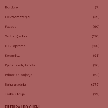
Bordure
(7)
Elektromaterijal
(39)
Fasade
(60)
Gruba gradnja
(130)
HTZ oprema
(150)
Keramika
(93)
Pjene, akrili, brtvila
(36)
Pribor za bojanje
(63)
Suha gradnja
(275)
Trake i folije
(29)
FILTRIRAJ PO CIJENI