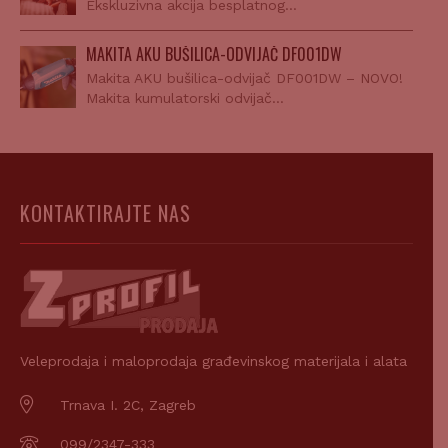
Ekskluzivna akcija besplatnog…
MAKITA AKU BUŠILICA-ODVIJAČ DF001DW
Makita AKU bušilica-odvijač DF001DW – NOVO!
Makita kumulatorski odvijač…
KONTAKTIRAJTE NAS
Veleprodaja i maloprodaja građevinskog materijala i alata
Trnava I. 2C, Zagreb
099/2347-333