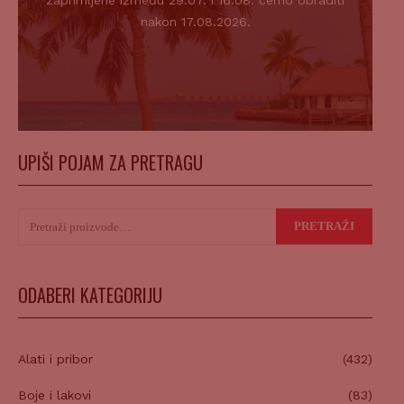
zaprimljene između 29.07. i 16.08. ćemo obraditi
nakon 17.08.2026.
UPIŠI POJAM ZA PRETRAGU
Pretraži:
PRETRAŽI
ODABERI KATEGORIJU
Alati i pribor
(432)
Boje i lakovi
(83)