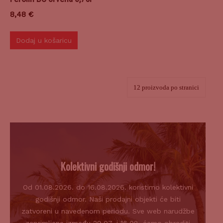
8,48
€
Dodaj u košaricu
Kolektivni godišnji odmor!
Od 01.08.2026. do 16.08.2026. koristimo kolektivni
godišnji odmor. Naši prodajni objekti će biti
zatvoreni u navedenom periodu. Sve web narudžbe