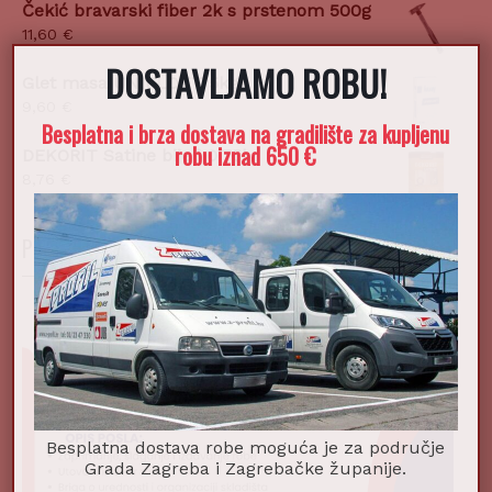
Čekić bravarski fiber 2k s prstenom 500g
11,60
€
DOSTAVLJAMO ROBU!
Glet masa UNIFLOTT 5kg
9,60
€
Besplatna i brza dostava na gradilište za kupljenu
robu iznad 650 €
DEKORIT Satine bijeli 0,75l
8,76
€
POSTANI DIO NAŠEG TIMA!
Besplatna dostava robe moguća je za područje
Grada Zagreba i Zagrebačke županije.