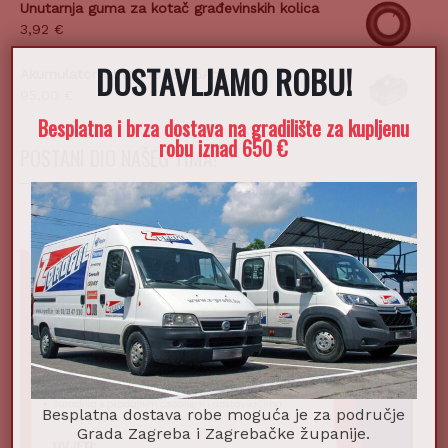
Unutarnja guma za kotač građevinskih kolica
3,92
€
DOSTAVLJAMO ROBU!
Akumulator BL1850B 18V 5Ah
95,00
€
Besplatna i brza dostava na gradilište za kupljenu
robu iznad 650 €
POSTANI DIO NAŠEG TIMA!
Besplatna dostava robe moguća je za područje
Grada Zagreba i Zagrebačke županije.