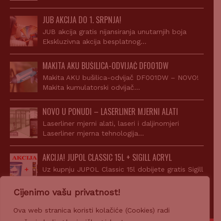
JUB AKCIJA DO 1. SRPNJA!
JUB akcija gratis nijansiranja unutarnjih boja
Ekskluzivna akcija besplatnog…
MAKITA AKU BUŠILICA-ODVIJAČ DF001DW
Makita AKU bušilica-odvijač DF001DW – NOVO!
Makita kumulatorski odvijač…
NOVO U PONUDI – LASERLINER MJERNI ALATI
Laserliner mjerni alati, laseri i daljinomjeri
Laserliner mjerna tehnologija…
AKCIJA! JUPOL CLASSIC 15L + SIGILL ACRYL
Uz kupnju JUPOL Classic 15l dobijete gratis Sigill
Acryl…
Cijenimo vašu privatnost!
Ova web stranica koristi kolačiće (Cookies) radi