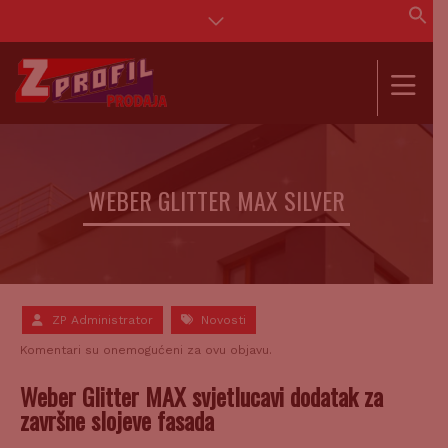
Se
for
SEAR
WEBER GLITTER MAX SILVER
ZP Administrator
Novosti
Komentari su onemogućeni za ovu objavu.
Weber Glitter MAX svjetlucavi dodatak za
završne slojeve fasada