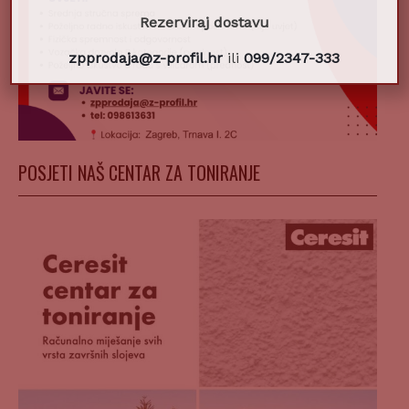
Rezerviraj dostavu
zpprodaja@z-profil.hr
ili
099/2347-333
POSJETI NAŠ CENTAR ZA TONIRANJE