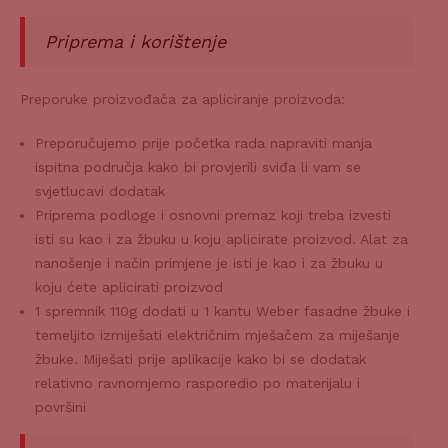
Priprema i korištenje
Preporuke proizvođača za apliciranje proizvoda:
Preporučujemo prije početka rada napraviti manja
ispitna područja kako bi provjerili sviđa li vam se
svjetlucavi dodatak
Priprema podloge i osnovni premaz koji treba izvesti
isti su kao i za žbuku u koju aplicirate proizvod. Alat za
nanošenje i način primjene je isti je kao i za žbuku u
koju ćete aplicirati proizvod
1 spremnik 110g dodati u 1 kantu Weber fasadne žbuke i
temeljito izmiješati električnim mješačem za miješanje
žbuke. Miješati prije aplikacije kako bi se dodatak
relativno ravnomjerno rasporedio po materijalu i
površini