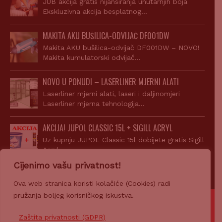
JUB akcija gratis nijansiranja unutarnjih boja
Ekskluzivna akcija besplatnog…
MAKITA AKU BUŠILICA-ODVIJAČ DF001DW
Makita AKU bušilica-odvijač DF001DW – NOVO!
Makita kumulatorski odvijač…
NOVO U PONUDI – LASERLINER MJERNI ALATI
Laserliner mjerni alati, laseri i daljinomjeri
Laserliner mjerna tehnologija…
AKCIJA! JUPOL CLASSIC 15L + SIGILL ACRYL
Uz kupnju JUPOL Classic 15l dobijete gratis Sigill
Acryl…
Cijenimo vašu privatnost!
Ova web stranica koristi kolačiće (Cookies) radi
pružanja boljeg korisničkog iskustva.
© 2007-2026 Z-PROFIL PRODAJA d.o.o.
Zaštita privatnosti (GDPR)
Ponosno pokreće
CROWEB.HOST