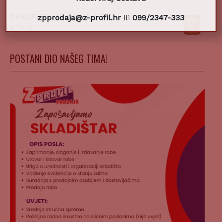
DEKORIT Satine bijeli 0,75l
zpprodaja@z-profil.hr
ili
099/2347-333
8,76
€
POSTANI DIO NAŠEG TIMA!