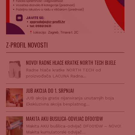
Z-PROFIL NOVOSTI
NOVO! RADNE HLAČE KRATKE NORTH TECH BIJELE
Radne hlače kratke NORTH TECH od
proizvođača LACUNA Radna…
JUB AKCIJA DO 1. SRPNJA!
JUB akcija gratis nijansiranja unutarnjih boja
Ekskluzivna akcija besplatnog…
MAKITA AKU BUŠILICA-ODVIJAČ DF001DW
Makita AKU bušilica-odvijač DF001DW – NOVO!
Makita kumulatorski odvijač…