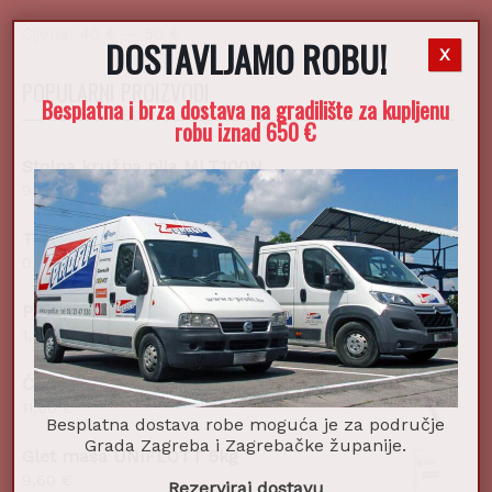
Cijena:
40 €
—
50 €
DOSTAVLJAMO ROBU!
X
POPULARNI PROIZVODI
Besplatna i brza dostava na gradilište za kupljenu
robu iznad 650 €
Stolna kružna pila MLT100N
949,00
€
Turbo vijak 7,5x132mm ZN
0,28
€
PVC gladilica zidarska 300x160mm
1,99
€
Čekić bravarski fiber 2k s prstenom 500g
11,60
€
Besplatna dostava robe moguća je za područje
Grada Zagreba i Zagrebačke županije.
Glet masa UNIFLOTT 5kg
9,60
€
Rezerviraj dostavu